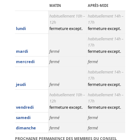
MATIN
APRÈS-MIDI
habituellement 10h –
habituellement 14h –
12h
17h
lundi
fermeture except.
fermeture except.
habituellement 14h –
17h
mardi
fermé
fermeture except.
mercredi
fermé
fermé
habituellement 14h –
17h
jeudi
fermé
fermeture except.
habituellement 10h –
habituellement 14h –
12h
17h
vendredi
fermeture except.
fermeture except.
samedi
fermé
fermé
dimanche
fermé
fermé
PROCHAINE PERMANENCE DES MEMBRES DU CONSEIL