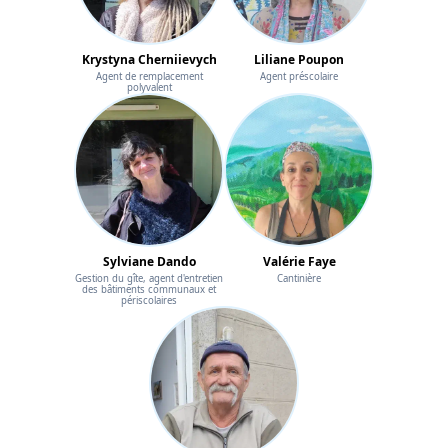
Krystyna Cherniievych
Liliane Poupon
Agent de remplacement
Agent préscolaire
polyvalent
Sylviane Dando
Valérie Faye
Gestion du gîte, agent d'entretien
Cantinière
des bâtiments communaux et
périscolaires